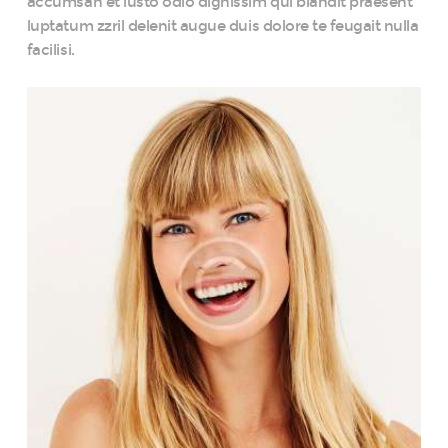
accumsan et iusto odio dignissim qui blandit praesent
luptatum zzril delenit augue duis dolore te feugait nulla
facilisi.